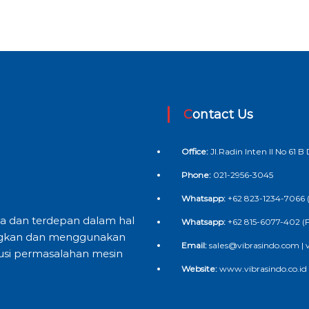
Contact Us
Office:
Jl.Radin Inten II No 61 
Phone:
021-2956-3045
Whatsapp:
+62 823-1234-7066 (
ya dan terdepan dalam hal
Whatsapp:
+62 815-6077-402 (
ngkan dan menggunakan
Email:
sales@vibrasindo.com |
usi permasalahan mesin
Website:
www.vibrasindo.co.id