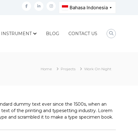
facebook
linkedin
instagram
INSTRUMENT
BLOG
CONTACT US
Home
Projects
Work On Night
tandard dummy text ever since the 1500s, when an
ext of the printing and typesetting industry. Lorem
type and scrambled it to make a type specimen book.