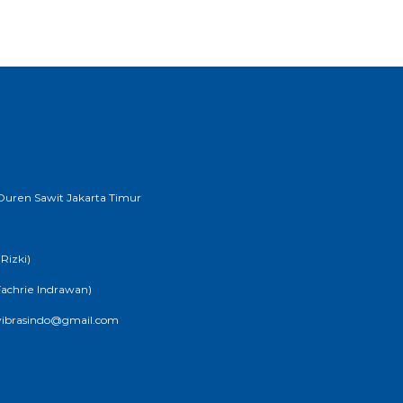
B Duren Sawit Jakarta Timur
Rizki)
Fachrie Indrawan)
 vibrasindo@gmail.com