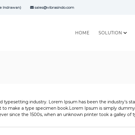
e Indrawan)
sales@vibrasindo.com
HOME
SOLUTION
d typesetting industry. Lorem Ipsum has been the industry’s s
 it to make a type specimen book.Lorem Ipsum is simply dummy t
ver since the 1500s, when an unknown printer took a galley of 