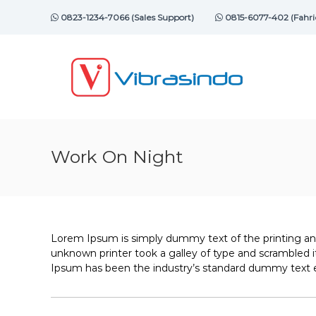
Skip
0823-1234-7066 (Sales Support)
0815-6077-402 (Fahri
to
content
VIBRASINDO.CO.ID
Work On Night
Lorem Ipsum is simply dummy text of the printing an
unknown printer took a galley of type and scrambled
Ipsum has been the industry’s standard dummy text e